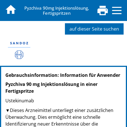
Pyzchiva 90mg Injektionslösung,
Fertigspritzen
auf dieser Seite suchen
PZN: 19149360
Gebrauchsinformation: Information für Anwender
PPN: 111914936069
NTIN: 04150191493603
Pyzchiva 90 mg Injektionslösung in einer
Fertigspritze
Ustekinumab
▼Dieses Arzneimittel unterliegt einer zusätzlichen
Überwachung. Dies ermöglicht eine schnelle
Identifizierung neuer Erkenntnisse über die