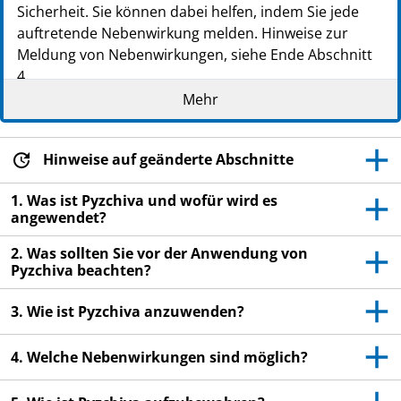
Sicherheit. Sie können dabei helfen, indem Sie jede
auftretende Nebenwirkung melden. Hinweise zur
Meldung von Nebenwirkungen, siehe Ende Abschnitt
4.
Mehr
Lesen Sie die gesamte Packungsbeilage sorgfältig
durch, bevor Sie mit der Anwendung dieses
Arzneimittels beginnen, denn sie enthält wichtige
Hinweise auf geänderte Abschnitte
Informationen.
Diese Packungsbeilage wurde für Patienten bzw.
1. Was ist Pyzchiva und wofür wird es
für Betreuungspersonen erstellt, die dieses
angewendet?
Arzneimittel anwenden. Falls Sie ein Elternteil oder
2. Was sollten Sie vor der Anwendung von
eine Betreuungsperson sind, die Pyzchiva einem
Pyzchiva beachten?
Kind verabreicht, lesen Sie bitte diese
Informationen besonders sorgfältig.
3. Wie ist Pyzchiva anzuwenden?
Heben Sie die Packungsbeilage auf. Vielleicht
möchten Sie diese später nochmals lesen.
4. Welche Nebenwirkungen sind möglich?
Wenn Sie weitere Fragen haben, wenden Sie sich