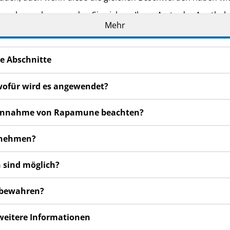
n bemerken, wenden Sie sich an Ihren Arzt oder Apotheker.
Mehr
cht in dieser Packungsbeilage angegeben sind. Siehe Abschn
e Abschnitte
wofür wird es angewendet?
r Einnahme von Rapamune beachten?
unehmen?
 sind möglich?
ubewahren?
 weitere Informationen