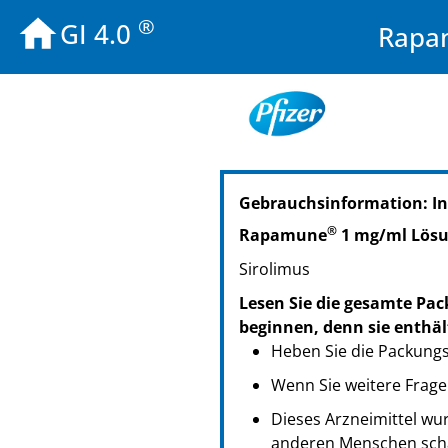
®
GI 4.0
Rapa
PZN: 00258313
Gebrauchsinformation: I
PPN: 110025831308
®
Rapamune
1 mg/ml Lös
Sirolimus
Lesen Sie die gesamte Pac
beginnen, denn sie enthäl
Heben Sie die Packungsb
Wenn Sie weitere Frage
Dieses Arzneimittel wur
anderen Menschen scha