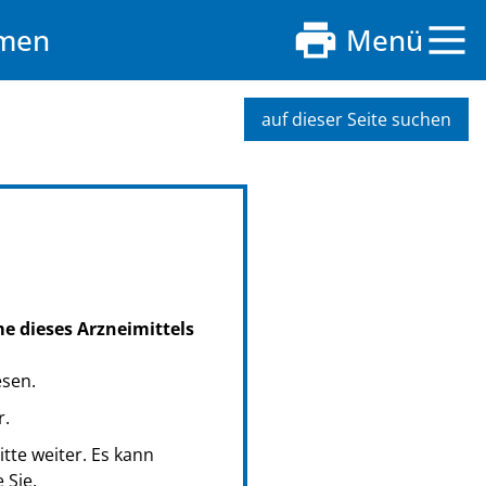
hmen
Menü
auf dieser Seite suchen
me dieses Arzneimittels
esen.
r.
tte weiter. Es kann
 Sie.