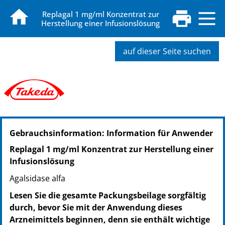
Replagal 1 mg/ml Konzentrat zur
Herstellung einer Infusionslösung
auf dieser Seite suchen
PZN: 02043166
Gebrauchsinformation: Information für Anwender
PPN: 110204316624
PZN: 03123269
Replagal 1 mg/ml Konzentrat zur Herstellung einer
PPN: 110312326963
Infusionslösung
Agalsidase alfa
Lesen Sie die gesamte Packungsbeilage sorgfältig
durch, bevor Sie mit der Anwendung dieses
Arzneimittels beginnen, denn sie enthält wichtige