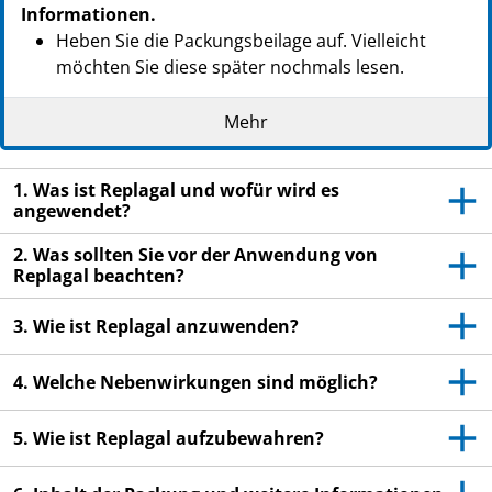
Informationen.
Heben Sie die Packungsbeilage auf. Vielleicht
möchten Sie diese später nochmals lesen.
Wenn Sie weitere Fragen haben, wenden Sie sich
Mehr
an Ihren Arzt oder Apotheker.
Dieses Arzneimittel wurde Ihnen persönlich
1. Was ist Replagal und wofür wird es
verschrieben. Geben Sie es nicht an Dritte weiter.
angewendet?
Es kann anderen Menschen schaden, auch wenn
diese die gleichen Beschwerden haben wie Sie.
2. Was sollten Sie vor der Anwendung von
Replagal beachten?
Wenn Sie Nebenwirkungen bemerken, wenden Sie
sich an Ihren Arzt oder Apotheker. Dies gilt auch
3. Wie ist Replagal anzuwenden?
für Nebenwirkungen, die nicht in dieser
Packungsbeilage angegeben sind. Siehe Abschnitt
4. Welche Nebenwirkungen sind möglich?
4.
5. Wie ist Replagal aufzubewahren?