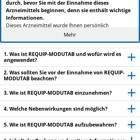
durch, bevor Sie mit der Einnahme dieses
Arzneimittels beginnen, denn sie enthält wichtige
Informationen.
Dieses Arzneimittel wurde Ihnen persönlich
verschrieben. Geben Sie es nicht an Dritte weiter. Es
Mehr
kann anderen Menschen schaden, auch wenn diese
die gleichen Beschwerden haben wie Sie.
1. Was ist REQUIP-MODUTAB und wofür wird es
Heben Sie die Packungsbeilage auf. Vielleicht möchten
angewendet?
Sie diese später nochmals lesen.
2. Was sollten Sie vor der Einnahme von REQUIP-
Wenn Sie weitere Fragen haben, wenden Sie sich an
MODUTAB beachten?
Ihren Arzt oder Apotheker.
3. Wie ist REQUIP-MODUTAB einzunehmen?
Wenn Sie Nebenwirkungen bemerken, wenden Sie
sich an Ihren Arzt oder Apotheker. Dies gilt auch
4. Welche Nebenwirkungen sind möglich?
für Nebenwirkungen, die nicht in dieser
Packungsbeilage angegeben sind. Siehe Abschnitt
5. Wie ist REQUIP-MODUTAB aufzubewahren?
4.