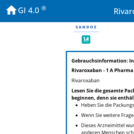
®
GI 4.0
Rivar
PZN: 18712505
Gebrauchsinformation: In
PPN: 111871250536
NTIN: 04150187125051
Rivaroxaban - 1 A Pharma
PZN: 18712511
Rivaroxaban
PPN: 111871251102
NTIN: 04150187125112
Lesen Sie die gesamte Pac
PZN: 18712528
beginnen, denn sie enthäl
PPN: 111871252889
Heben Sie die Packungsb
NTIN: 04150187125280
Wenn Sie weitere Frage
PZN: 18712764
Dieses Arzneimittel wur
PPN: 111871276406
anderen Menschen scha
NTIN: 04150187127642