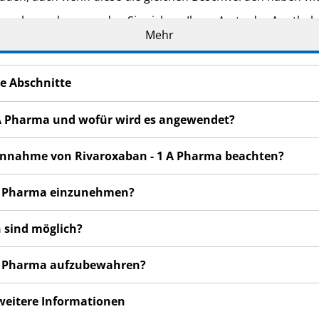
n bemerken, wenden Sie sich an Ihren Arzt oder Apotheker.
Mehr
cht in dieser Packungsbeilage angegeben sind. Siehe
e Abschnitte
1 A Pharma und wofür wird es angewendet?
r Einnahme von Rivaroxaban - 1 A Pharma beachten?
1 A Pharma einzunehmen?
 sind möglich?
1 A Pharma aufzubewahren?
 weitere Informationen