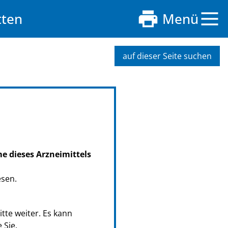
tten
Menü
auf dieser Seite suchen
me dieses Arzneimittels
esen.
tte weiter. Es kann
 Sie.