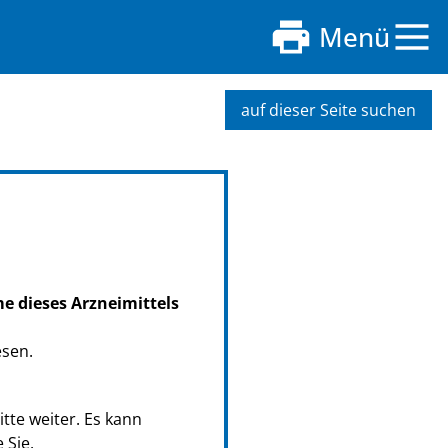
Menü
auf dieser Seite suchen
me dieses Arzneimittels
esen.
tte weiter. Es kann
 Sie.