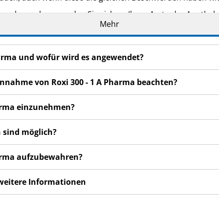
n bemerken, wenden Sie sich an Ihren Arzt oder Apotheker.
Mehr
cht in dieser Packungsbeilage angegeben sind. Siehe Abschn
Pharma und wofür wird es angewendet?
 Einnahme von Roxi 300 - 1 A Pharma beachten?
Pharma einzunehmen?
 sind möglich?
Pharma aufzubewahren?
 weitere Informationen