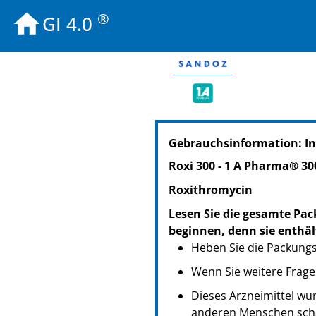
®
GI 4.0
PZN: 02197432
Gebrauchsinformation: I
PPN: 110219743250
NTIN: 04150021974326
Roxi 300 - 1 A Pharma® 30
PZN: 02197484
Roxithromycin
PPN: 110219748425
NTIN: 04150021974845
Lesen Sie die gesamte Pac
beginnen, denn sie enthäl
Heben Sie die Packungsb
Wenn Sie weitere Frage
Dieses Arzneimittel wur
anderen Menschen scha