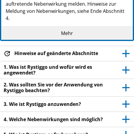
auftretende Nebenwirkung melden. Hinweise zur
Meldung von Nebenwirkungen, siehe Ende Abschnitt
4.
Lesen Sie die gesamte Packungsbeilage sorgfältig
Mehr
durch, bevor Sie mit der Anwendung dieses
Arzneimittels beginnen, denn sie enthält wichtige
Informationen.
Hinweise auf geänderte Abschnitte
Heben Sie die Packungsbeilage auf. Vielleicht
möchten Sie diese später nochmals lesen.
1. Was ist Rystiggo und wofür wird es
angewendet?
Wenn Sie weitere Fragen haben, wenden Sie sich
an Ihren Arzt, Apotheker oder das medizinische
2. Was sollten Sie vor der Anwendung von
Fachpersonal.
Rystiggo beachten?
Dieses Arzneimittel wurde Ihnen persönlich
3. Wie ist Rystiggo anzuwenden?
verschrieben. Geben Sie es nicht an Dritte weiter.
Es kann anderen Menschen schaden, auch wenn
4. Welche Nebenwirkungen sind möglich?
diese die gleichen Beschwerden haben wie Sie.
Wenn Sie Nebenwirkungen bemerken, wenden Sie