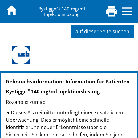
Rystiggo® 140 mg/ml
Injektionslösung
auf dieser Seite suchen
PZN: 19374625
Gebrauchsinformation: Information für Patienten
PPN: 111937462507
PZN: 18227247
®
Rystiggo
140 mg/ml Injektionslösung
PPN: 111822724788
Rozanolixizumab
PZN: 19374619
PPN: 111937461941
▼Dieses Arzneimittel unterliegt einer zusätzlichen
Überwachung. Dies ermöglicht eine schnelle
Identifizierung neuer Erkenntnisse über die
Sicherheit. Sie können dabei helfen, indem Sie jede