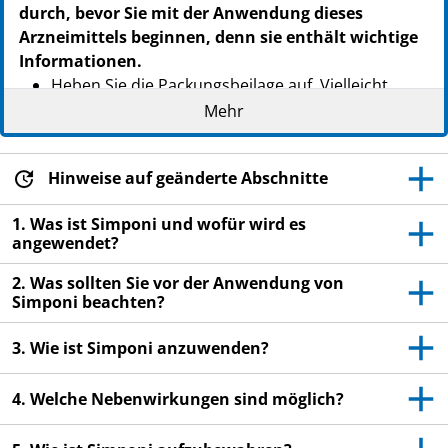
durch, bevor Sie mit der Anwendung dieses
Arzneimittels beginnen, denn sie enthält wichtige
Informationen.
Heben Sie die Packungsbeilage auf. Vielleicht
möchten Sie diese später nochmals lesen.
Mehr
Wenn Sie weitere Fragen haben, wenden Sie sich
an Ihren Arzt, Apotheker oder das medizinische
Hinweise auf geänderte Abschnitte
Fachpersonal.
1. Was ist Simponi und wofür wird es
Dieses Arzneimittel wurde Ihnen persönlich
angewendet?
verschrieben. Geben Sie es nicht an Dritte weiter.
Es kann anderen Menschen schaden, auch wenn
2. Was sollten Sie vor der Anwendung von
diese die gleichen Beschwerden haben wie Sie.
Simponi beachten?
Wenn Sie Nebenwirkungen bemerken, wenden Sie
3. Wie ist Simponi anzuwenden?
sich an Ihren Arzt, Apotheker oder das
medizinische Fachpersonal. Dies gilt auch für
4. Welche Nebenwirkungen sind möglich?
Nebenwirkungen, die nicht in dieser
Packungsbeilage angegeben sind. Siehe Abschnitt