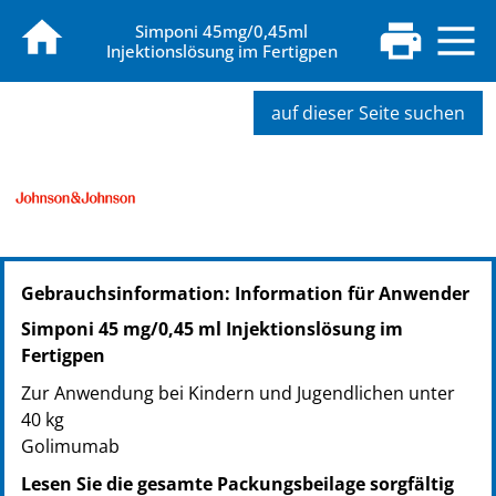
Simponi 45mg/0,45ml
Injektionslösung im Fertigpen
auf dieser Seite suchen
PZN: 20398080
Gebrauchsinformation: Information für Anwender
PPN: 112039808060
NTIN: 04150203980800
Simponi 45 mg/0,45 ml Injektionslösung im
Fertigpen
Zur Anwendung bei Kindern und Jugendlichen unter
40 kg
Golimumab
Lesen Sie die gesamte Packungsbeilage sorgfältig