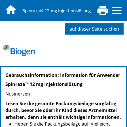
Spinraza® 12 mg Injektionslösung
auf dieser Seite suchen
PZN: 12561175
Gebrauchsinformation: Information für Anwender
PPN: 111256117555
GTIN: 05713219500760
Spinraza™ 12 mg Injektionslösung
NTIN: 04150125611752
Nusinersen
Lesen Sie die gesamte Packungsbeilage sorgfältig
durch, bevor Sie oder Ihr Kind dieses Arzneimittel
erhalten, denn sie enthält wichtige Informationen.
Heben Sie die Packungsbeilage auf. Vielleicht