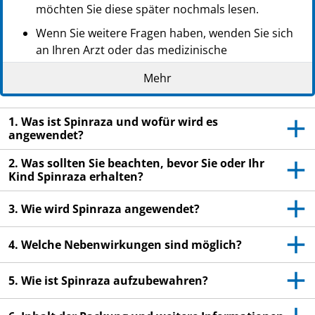
möchten Sie diese später nochmals lesen.
Wenn Sie weitere Fragen haben, wenden Sie sich
an Ihren Arzt oder das medizinische
Fachpersonal.
Mehr
Wenn Sie oder Ihr Kind Nebenwirkungen
bemerken, wenden Sie sich an Ihren Arzt oder das
1. Was ist Spinraza und wofür wird es
medizinische Fachpersonal. Dies gilt auch für
angewendet?
Nebenwirkungen, die nicht in dieser
Packungsbeilage angegeben sind. Siehe Abschnitt
2. Was sollten Sie beachten, bevor Sie oder Ihr
4.
Kind Spinraza erhalten?
3. Wie wird Spinraza angewendet?
4. Welche Nebenwirkungen sind möglich?
5. Wie ist Spinraza aufzubewahren?