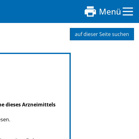
Menü
auf dieser Seite suchen
me dieses Arzneimittels
esen.