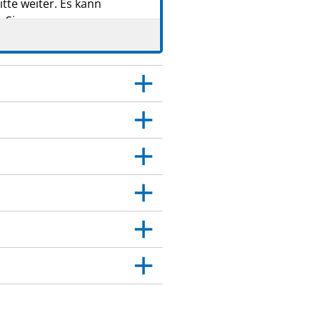
tte weiter. Es kann
 Sie.
 Dies gilt auch für
itt 4.