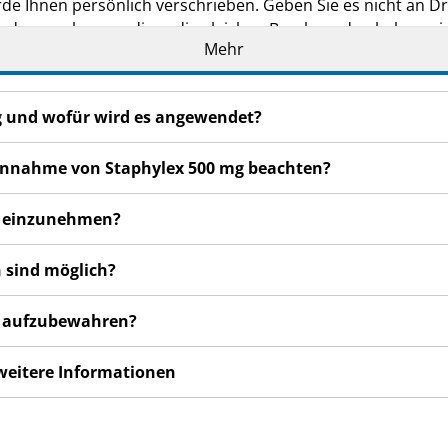
de Ihnen persönlich verschrieben. Geben Sie es nicht an Dri
den, auch wenn diese die gleichen Beschwerden haben wie
Mehr
n bemerken, wenden Sie sich an Ihren Arzt oder Apotheker.
cht in dieser Packungsbeilage angegeben sind. Siehe Abschn
mg und wofür wird es angewendet?
 Einnahme von Staphylex 500 mg beachten?
mg einzunehmen?
 sind möglich?
mg aufzubewahren?
 weitere Informationen