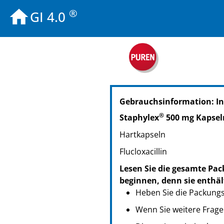
®
GI 4.0
PZN: 08630433
Gebrauchsinformation: I
PPN: 110863043323
NTIN: 04150086304335
®
Staphylex
500 mg Kapsel
PZN: 08630456
Hartkapseln
PPN: 110863045676
NTIN: 04150086304564
Flucloxacillin
PZN: 18720232
Lesen Sie die gesamte Pac
PPN: 111872023294
beginnen, denn sie enthäl
NTIN: 04150187202325
Heben Sie die Packungsb
Wenn Sie weitere Frage