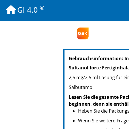
®
GI 4.0
PZN: 16015989
Gebrauchsinformation: I
PPN: 111601598971
NTIN: 04150160159899
Sultanol forte Fertiginhal
2,5 mg/2,5 ml Lösung für e
Salbutamol
Lesen Sie die gesamte Pac
beginnen, denn sie enthäl
Heben Sie die Packungsb
Wenn Sie weitere Frage