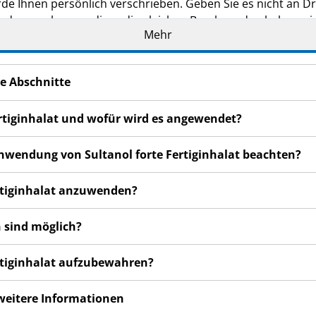
de Ihnen persönlich verschrieben. Geben Sie es nicht an Dri
den, auch wenn diese die gleichen Beschwerden haben wie
Mehr
n bemerken, wenden Sie sich an Ihren Arzt oder Apotheker.
cht in dieser Packungsbeilage angegeben sind. Siehe Abschn
e Abschnitte
Fertiginhalat und wofür wird es angewendet?
 Anwendung von Sultanol forte Fertiginhalat beachten?
Fertiginhalat anzuwenden?
 sind möglich?
Fertiginhalat aufzubewahren?
 weitere Informationen