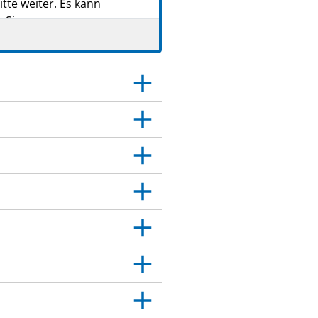
tte weiter. Es kann
 Sie.
 Dies gilt auch für
itt 4.