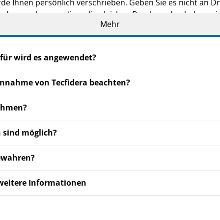
de Ihnen persönlich verschrieben. Geben Sie es nicht an Dri
den, auch wenn diese die gleichen Beschwerden haben wie
Mehr
n bemerken, wenden Sie sich an Ihren Arzt oder Apotheker.
cht in dieser Packungsbeilage angegeben sind. Siehe Abschn
ofür wird es angewendet?
 Einnahme von Tecfidera beachten?
nehmen?
 sind möglich?
bewahren?
 weitere Informationen