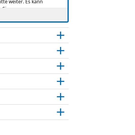
tte weiter. Es kann
 Sie.
 Dies gilt auch für
itt 4.