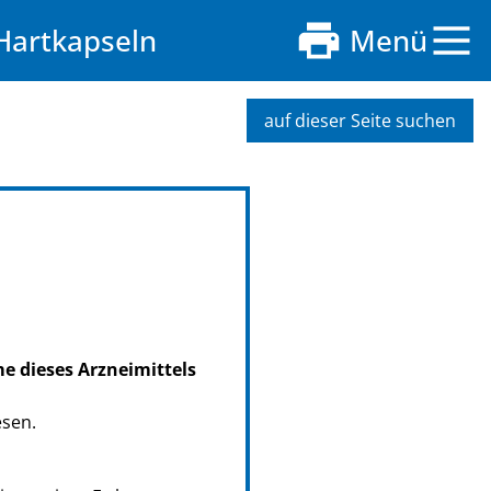
Hartkapseln
Menü
auf dieser Seite suchen
me dieses Arzneimittels
esen.