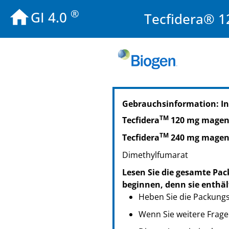
®
GI 4.0
Tecfidera® 1
PZN: 04868876
Gebrauchsinformation: In
PPN: 110486887615
NTIN: 04150048688763
TM
Tecfidera
120 mg magens
TM
Tecfidera
240 mg magens
Dimethylfumarat
Lesen Sie die gesamte Pac
beginnen, denn sie enthäl
Heben Sie die Packungsb
Wenn Sie weitere Frage