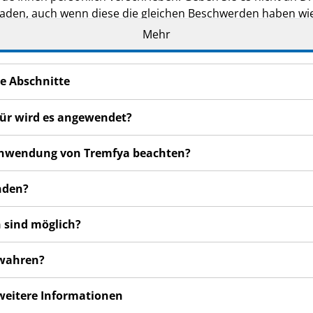
den, auch wenn diese die gleichen Beschwerden haben wie
Mehr
en bemerken, wenden Sie sich an Ihren Arzt, Apotheker od
 auch für Nebenwirkungen, die nicht in dieser Packungsbeil
e Abschnitte
für wird es angewendet?
r Anwendung von Tremfya beachten?
nden?
 sind möglich?
ewahren?
 weitere Informationen