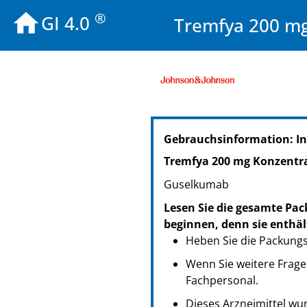
®
GI 4.0
Tremfya 200 mg 
PZN: 19480066
Gebrauchsinformation: I
PPN: 111948006682
NTIN: 04150194800668
Tremfya 200 mg Konzentrat
PZN: 19480149
Guselkumab
PPN: 111948014907
NTIN: 04150194801498
Lesen Sie die gesamte Pac
beginnen, denn sie enthäl
Heben Sie die Packungsb
Wenn Sie weitere Frage
Fachpersonal.
Dieses Arzneimittel wur