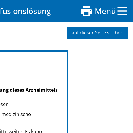
nfusionslösung
Menü
auf dieser Seite suchen
ung dieses Arzneimittels
esen.
s medizinische
tte weiter. Es kann