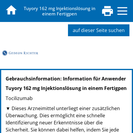
Tuyory 162 mg Injektionslösung in
einem Fertigpen
auf dieser Seite suchen
PZN: 20634706
Gebrauchsinformation: Information für Anwender
PPN: 112063470653
PZN: 20634770
Tuyory 162 mg Injektionslösung in einem Fertigpen
PPN: 112063477057
Tocilizumab
PZN: 20634712
PPN: 112063471219
▼ Dieses Arzneimittel unterliegt einer zusätzlichen
Überwachung. Dies ermöglicht eine schnelle
Identifizierung neuer Erkenntnisse über die
Sicherheit. Sie können dabei helfen, indem Sie jede