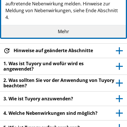
auftretende Nebenwirkung melden. Hinweise zur
Meldung von Nebenwirkungen, siehe Ende Abschnitt
4.
Lesen Sie die gesamte Packungsbeilage sorgfältig
Mehr
durch, bevor Sie mit der Anwendung dieses
Arzneimittels beginnen, denn sie enthält wichtige
Informationen.
Hinweise auf geänderte Abschnitte
Heben Sie die Packungsbeilage auf. Vielleicht
möchten Sie diese später nochmals lesen.
1. Was ist Tuyory und wofür wird es
angewendet?
Wenn Sie weitere Fragen haben, wenden Sie sich
an Ihren Arzt, Apotheker oder das medizinische
2. Was sollten Sie vor der Anwendung von Tuyory
Fachpersonal.
beachten?
Dieses Arzneimittel wurde Ihnen persönlich
3. Wie ist Tuyory anzuwenden?
verschrieben. Geben Sie es nicht an Dritte weiter.
Es kann anderen Menschen schaden, auch wenn
4. Welche Nebenwirkungen sind möglich?
diese die gleichen Beschwerden haben wie Sie.
Wenn Sie Nebenwirkungen bemerken, wenden Sie