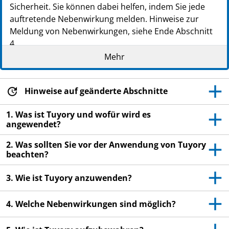
Sicherheit. Sie können dabei helfen, indem Sie jede
auftretende Nebenwirkung melden. Hinweise zur
Meldung von Nebenwirkungen, siehe Ende Abschnitt
4.
Mehr
Lesen Sie die gesamte Packungsbeilage sorgfältig
durch, bevor Sie mit der Anwendung dieses
Arzneimittels beginnen, denn sie enthält wichtige
Hinweise auf geänderte Abschnitte
Informationen.
Heben Sie die Packungsbeilage auf. Vielleicht
1. Was ist Tuyory und wofür wird es
möchten Sie diese später nochmals lesen.
angewendet?
Wenn Sie weitere Fragen haben, wenden Sie sich
2. Was sollten Sie vor der Anwendung von Tuyory
an Ihren Arzt oder das medizinische
beachten?
Fachpersonal.
3. Wie ist Tuyory anzuwenden?
Wenn Sie Nebenwirkungen bemerken, wenden Sie
sich an Ihren Arzt oder das medizinische
4. Welche Nebenwirkungen sind möglich?
Fachpersonal. Dies gilt auch für Nebenwirkungen,
die nicht in dieser Packungsbeilage angegeben