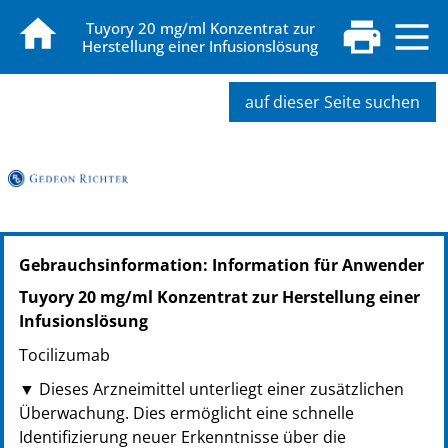
Tuyory 20 mg/ml Konzentrat zur
Herstellung einer Infusionslösung
auf dieser Seite suchen
PZN: 20634729
Gebrauchsinformation: Information für Anwender
PPN: 112063472909
PZN: 20634741
Tuyory 20 mg/ml Konzentrat zur Herstellung einer
PPN: 112063474138
Infusionslösung
PZN: 20634758
Tocilizumab
PPN: 112063475828
▼ Dieses Arzneimittel unterliegt einer zusätzlichen
Überwachung. Dies ermöglicht eine schnelle
Identifizierung neuer Erkenntnisse über die