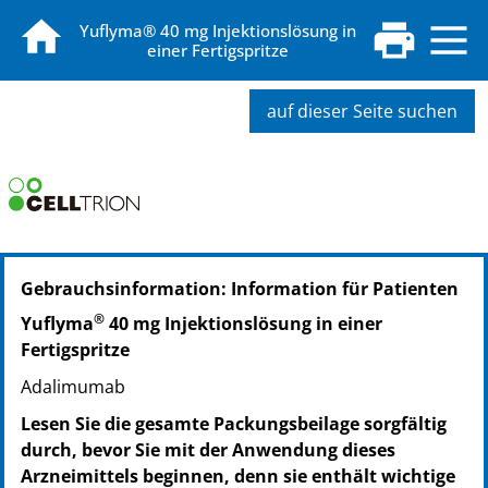
Yuflyma® 40 mg Injektionslösung in
einer Fertigspritze
auf dieser Seite suchen
PZN: 16847721
Gebrauchsinformation: Information für Patienten
PPN: 111684772187
PZN: 16847744
®
Yuflyma
40 mg Injektionslösung in einer
PPN: 111684774443
Fertigspritze
Adalimumab
Lesen Sie die gesamte Packungsbeilage sorgfältig
durch, bevor Sie mit der Anwendung dieses
Arzneimittels beginnen, denn sie enthält wichtige