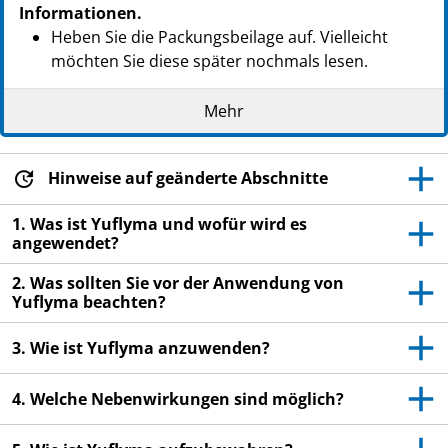
Informationen.
Heben Sie die Packungsbeilage auf. Vielleicht
möchten Sie diese später nochmals lesen.
Ihr Arzt wird Ihnen auch einen
Patientenpass
Mehr
aushändigen, der wichtige Informationen zur
Sicherheit enthält, die Sie vor und während der
Behandlung mit Yuflyma beachten sollten. Sie
Hinweise auf geänderte Abschnitte
sollten diesen
Patientenpass
während Ihrer
Behandlung und für 4 Monate nach Ihrer letzten
1. Was ist Yuflyma und wofür wird es
Injektion von Yuflyma mit sich führen.
angewendet?
Wenn Sie weitere Fragen haben, wenden Sie sich
2. Was sollten Sie vor der Anwendung von
an Ihren Arzt oder Apotheker.
Yuflyma beachten?
Dieses Arzneimittel wurde Ihnen persönlich
3. Wie ist Yuflyma anzuwenden?
verschrieben. Geben Sie es nicht an Dritte weiter.
Es kann anderen Menschen schaden, auch wenn
4. Welche Nebenwirkungen sind möglich?
diese die gleichen Beschwerden haben wie Sie.
Wenn Sie Nebenwirkungen bemerken, wenden Sie