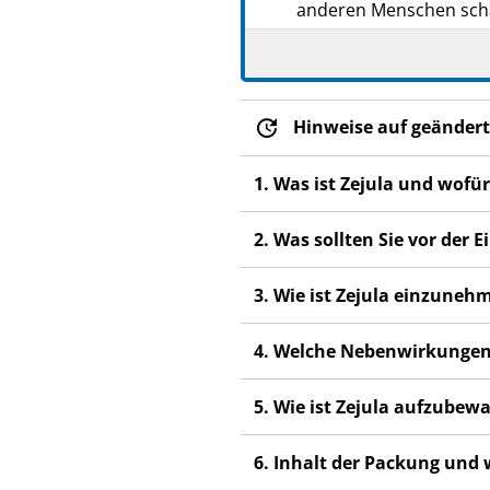
anderen Menschen scha
Wenn Sie Nebenwirkung
Fachpersonal. Dies gilt
Abschnitt 4.
Hinweise auf geändert
1. Was ist Zejula und wofü
2. Was sollten Sie vor der
3. Wie ist Zejula einzuneh
4. Welche Nebenwirkungen
5. Wie ist Zejula aufzubew
6. Inhalt der Packung und