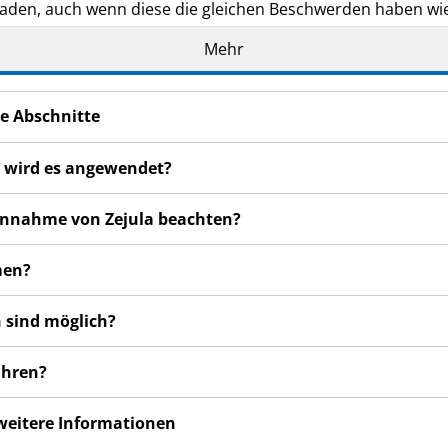
den, auch wenn diese die gleichen Beschwerden haben wie
en bemerken, wenden Sie sich an Ihren Arzt, Apotheker od
Mehr
 auch für Nebenwirkungen, die nicht in dieser Packungsbeil
e Abschnitte
r wird es angewendet?
 Einnahme von Zejula beachten?
men?
 sind möglich?
ahren?
 weitere Informationen