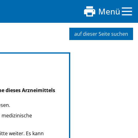
Menü
auf dieser Seite suchen
me dieses Arzneimittels
esen.
s medizinische
tte weiter. Es kann