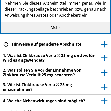
Nehmen Sie dieses Arzneimittel immer genau wie in
dieser Packungsbeilage beschrieben bzw. genau nach
Anweisung Ihres Arztes oder Apothekers ein.
Heben Sie die Packungsbeilage auf. Vielleicht
Mehr
möchten Sie diese später nochmals lesen.
Fragen Sie Ihren Arzt oder Apotheker, wenn Sie
weitere Informationen oder einen Rat benötigen.
Hinweise auf geänderte Abschnitte
Wenn Sie Nebenwirkungen bemerken, wenden Sie
1. Was ist Zinkbrause Verla ® 25 mg und wofür
sich an Ihren Arzt oder Apotheker. Dies gilt auch
wird es angewendet?
für Nebenwirkungen, die nicht in dieser
2. Was sollten Sie vor der Einnahme von
Packungsbeilage angegeben sind. Siehe Abschnitt
Zinkbrause Verla ® 25 mg beachten?
4.
Wenn Sie sich nach etwa 4-6 Wochen nicht besser
3. Wie ist Zinkbrause Verla ® 25 mg
einzunehmen?
oder gar schlechter fühlen, wenden Sie sich an
Ihren Arzt.
4. Welche Nebenwirkungen sind möglich?