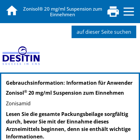
Zonisol® 20 mg/ml Suspension zum
Einnehmen
auf dieser Seite suchen
PZN: 15432171
Gebrauchsinformation: Information für Anwender
PPN: 111543217107
NTIN: 04150154321714
®
Zonisol
20 mg/ml Suspension zum Einnehmen
PZN: 15785805
Zonisamid
PPN: 111578580524
NTIN: 04150157858057
Lesen Sie die gesamte Packungsbeilage sorgfältig
durch, bevor Sie mit der Einnahme dieses
Arzneimittels beginnen, denn sie enthält wichtige
Informationen.