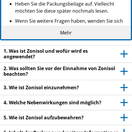
Heben Sie die Packungsbeilage auf. Vielleicht
möchten Sie diese später nochmals lesen.
Wenn Sie weitere Fragen haben, wenden Sie sich
an Ihren Arzt oder Apotheker.
Mehr
Dieses Arzneimittel wurde Ihnen persönlich
verschrieben. Geben Sie es nicht an Dritte weiter.
1. Was ist Zonisol und wofür wird es
Es kann anderen Menschen schaden, auch wenn
angewendet?
diese die gleichen Beschwerden haben wie Sie.
2. Was sollten Sie vor der Einnahme von Zonisol
Wenn Sie Nebenwirkungen bemerken, wenden Sie
beachten?
sich an Ihren Arzt oder Apotheker. Dies gilt auch
für Nebenwirkungen, die nicht in dieser
3. Wie ist Zonisol einzunehmen?
Packungsbeilage angegeben sind. Siehe Abschnitt
4.
4. Welche Nebenwirkungen sind möglich?
5. Wie ist Zonisol aufzubewahren?